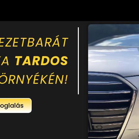
EZETBARÁT
KA
TARDOS
KÖRNYÉKÉN!
foglalás